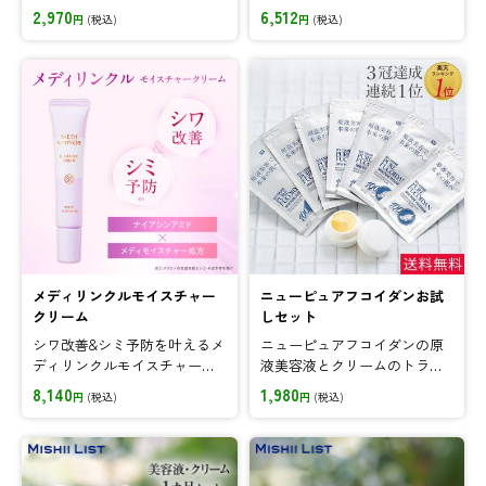
すみもしっかりカバーしなが
クルモイスチャークリーム!ナ
2,970
6,512
円
(税込)
円
(税込)
ら、保湿も同時に♪
イアシンアミド&独自成分メデ
ィモイスチャー配合。
メディリンクルモイスチャー
ニューピュアフコイダンお試
クリーム
しセット
シワ改善&シミ予防を叶えるメ
ニューピュアフコイダンの原
ディリンクルモイスチャーク
液美容液とクリームのトライ
リーム!ナイアシンアミド&独
アルセット!まずは7日間お試し
8,140
1,980
円
(税込)
円
(税込)
自成分メディモイスチャー配
いただき、みずみずしい潤い
合。
と透明感を。