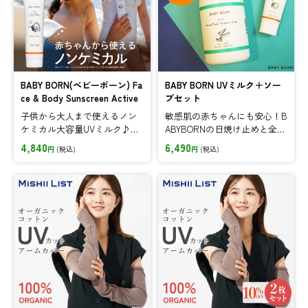
BABY BORN(ベビーボーン) Fa
BABY BORN UVミルク＋ソー
ce & Body Sunscreen Active
プセット
子供から大人まで使えるノン
敏感肌の赤ちゃんにも安心！B
ケミカル大容量UVミルク♪SP
ABYBORNの日焼け止めと全身
F50+/PA++++なのにノン
ソープは、無添加＆低刺激に
4,840
6,490
円
(税込)
円
(税込)
ケミカルで肌への負担を軽
こだわりました！
減。強い日差しから肌を守り
抜きます。