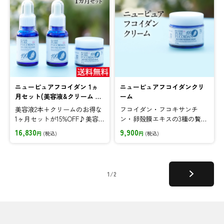
ニューピュアフコイダン 1ヵ
ニューピュアフコイダンクリ
月セット(美容液&クリーム /
ーム
保湿スキンケア)
美容液2本+クリームのお得な
フコイダン・フコキサンチ
1ヶ月セットが15%OFF♪美容
ン・卵殻膜エキスの3種の贅沢
液で潤いを満たし、クリーム
成分を配合でハリのある弾力
16,830
9,900
円
(税込)
円
(税込)
で潤い閉じ込め、モチモチの
肌へと導きます。
弾力&ハリツヤ肌へ!
1/2