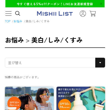
5%off
今すぐ使える
クーポン！LINEお友達新規登録
TOP
お悩み
美白/しみ/くすみ
お悩み
>
美白/しみ/くすみ
16件
の商品がございます。