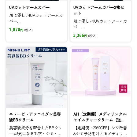
UVカットアームカバー
UVカットアームカバー2枚セ
ット
肌に優しい!UVカットアームカ
バー
肌に優しい!UVカットアームカ
オーガニックコットン100%使
バー
1,870
円
(税込)
用。
オーガニックコットン100%使
3,366
円
(税込)
UVカット率を上げるための化
用。
学的処理は一切せず
UVカット率を上げるための化
天然のUVカット率最大96.5%
学的処理は一切せず
でお肌を紫外線から守りま
天然のUVカット率最大96.5%
す。
でお肌を紫外線から守りま
す。
素材:本体部分:オーガニックコ
ットン100%
素材:本体部分:オーガニックコ
止めゴム部分:綿、ポリエステ
ットン100%
ル、ポリウレタン
止めゴム部分:綿、ポリエステ
サイズ:長さ約53cm(置き寸)
ル、ポリウレタン
カラー:ブラック/モーヴグレ
サイズ:長さ約53cm(置き寸)
ー/ライラックラベンダー
カラー:ブラック/モーヴグレ
ニューピュアフコイダン美容
AH【定期便】メディリンクル
日本製
ー/ライラックラベンダー
液BBクリーム
モイスチャークリーム【送料
日本製
無料】
美容液成分を配合したBBクリ
【定期便・20%OFF】シワ改善
ーム!気になる毛穴・シミ・く
&シミ予防を叶えるメディリン