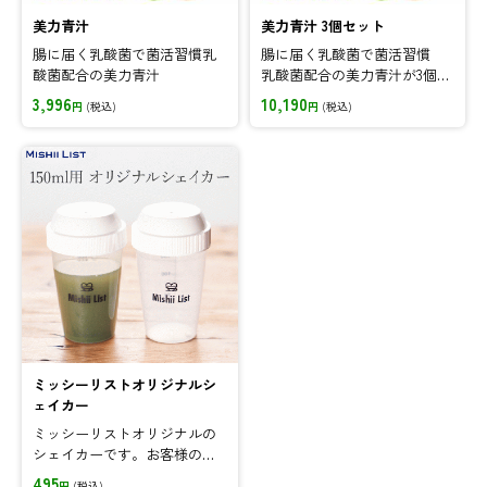
美力青汁
美力青汁 3個セット
腸に届く乳酸菌で菌活習慣乳
腸に届く乳酸菌で菌活習慣
酸菌配合の美力青汁
乳酸菌配合の美力青汁が3個セ
ットなら15%OFF!
3,996
10,190
円
(税込)
円
(税込)
ミッシーリストオリジナルシ
ェイカー
ミッシーリストオリジナルの
シェイカーです。お客様の要
望にお答えして登場!美力青汁
495
円
(税込)