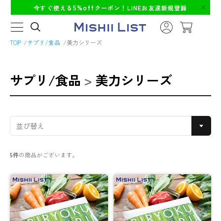
5%off
今すぐ使える
クーポン！LINEお友達新規登録
TOP
サプリ/食品
美力シリーズ
サプリ/食品
>
美力シリーズ
5件
の商品がございます。