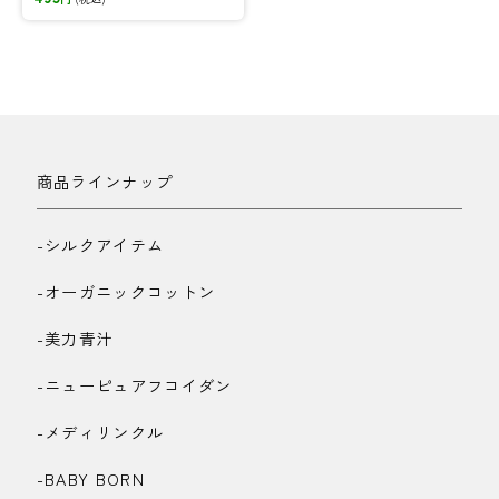
やスーパーフードスムージー
はもちろん、シェイカーとし
てご使用ください。150mlまで
メモリがございます。
商品ラインナップ
-シルクアイテム
-オーガニックコットン
-美力青汁
-ニューピュアフコイダン
-メディリンクル
-BABY BORN