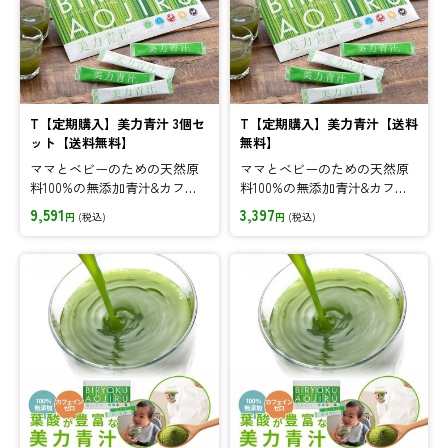
T【定期購入】美力青汁 3個セ
T【定期購入】美力青汁【送料
ット【送料無料】
無料】
ママとベビーのための天然原
ママとベビーのための天然原
料100%の無添加青汁&カフェ
料100%の無添加青汁&カフェ
イン0!♪定期購入なら毎月お
イン0!♪定期購入なら毎月お
9,591
3,397
円
(税込)
円
(税込)
得に!
得に!