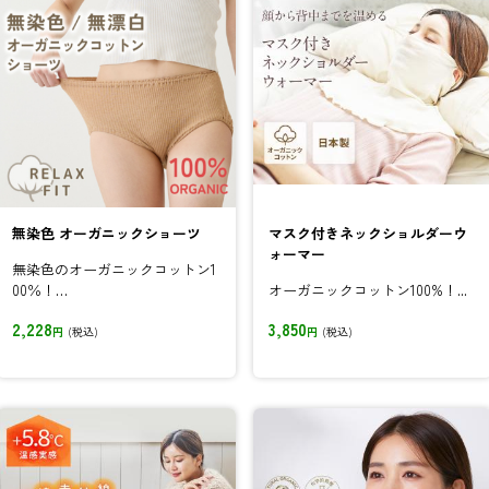
無染色 オーガニックショーツ
マスク付きネックショルダーウ
ォーマー
無染色のオーガニックコットン1
00％！
オーガニックコットン100%！...
ふんわり柔らかく、お肌に優し
2,228
3,850
いショーツです。
円
(税込)
円
(税込)