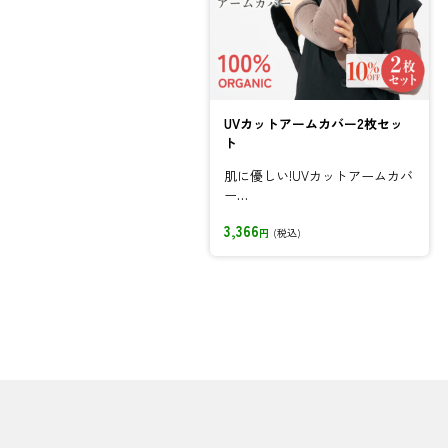
UVカットアームカバー2枚セッ
ト
肌に優しい!UVカットアームカバ
ー
オーガニックコットン100%使
3,366
用。...
円
(税込)