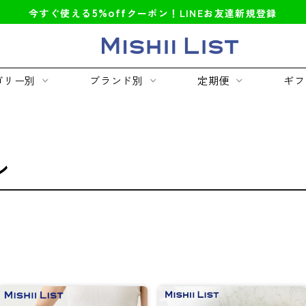
5%off
今すぐ使える
クーポン！LINEお友達新規登録
ゴリー別
ブランド別
定期便
ギフ
ン