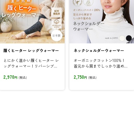
履くヒーター レッグウォーマー
ネックショルダーウォーマー
とにかく温かい履くヒーター レ
オーガニックコットン100%！
ッグウォーマー！リバーシブル
首元から肩までしっかり温め
仕様で足元を優しく包み込む
る、ネックショルダーウォーマ
2,970
2,750
ーです！
円
(税込)
円
(税込)