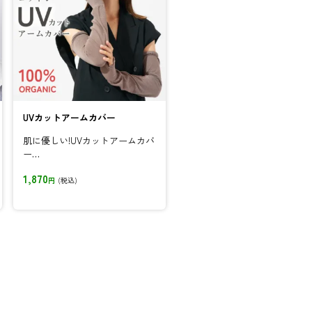
UVカットアームカバー
肌に優しい!UVカットアームカバ
ー
オーガニックコットン100%使
1,870
用。...
円
(税込)