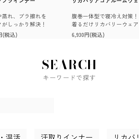
クブラインナー
リカバリアコアルームウェ
や蒸れ、ブラ擦れを
腹巻一体型で寝冷え対策！
クがしっかり解決！
着るだけリカバリーウェア
0円(税込)
6,930円(税込)
SEARCH
キーワードで探す
・温活
汗取りインナー
リカバ