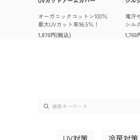
UVカットアームカバー
シル
オーガニックコットン100％
滝汗
最大UVカット率96.5％！
シル
1,870円(税込)
1,76
UV対策
冷房対策