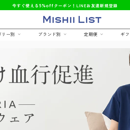
5%off
今すぐ使える
クーポン！LINEお友達新規登録
ゴリー別
ブランド別
定期便
ギフ