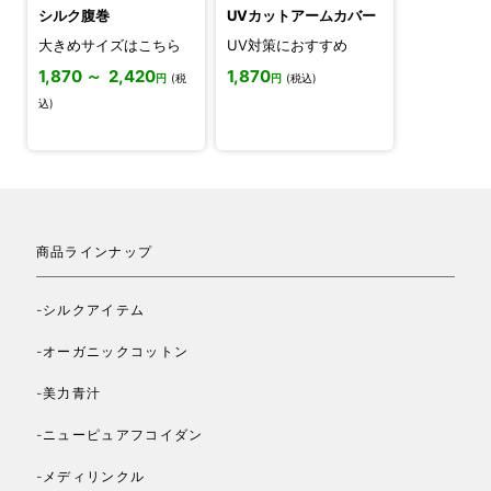
シルク腹巻
UVカットアームカバー
大きめサイズはこちら
UV対策におすすめ
1,870 ～ 2,420
1,870
円
(税
円
(税込)
込)
商品ラインナップ
-シルクアイテム
-オーガニックコットン
-美力青汁
-ニューピュアフコイダン
-メディリンクル