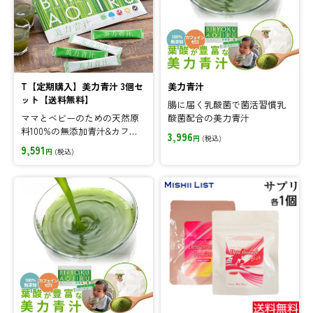
T【定期購入】美力青汁 3個セ
美力青汁
ット【送料無料】
腸に届く乳酸菌で菌活習慣乳
ママとベビーのための天然原
酸菌配合の美力青汁
料100%の無添加青汁&カフェ
3,996
円
(税込)
イン0!♪定期購入なら毎月お
9,591
円
(税込)
得に!