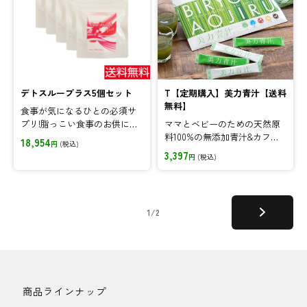
デトスループラス5個セット
T【定期購入】美力青汁【送料
無料】
食事が気になるひとの必須サ
プリ!脂っこい食事のお供にデ
ママとベビーのための天然原
トスループラスを。セットが
料100%の無添加青汁&カフェ
18,954
円
(税込)
お得♪
イン0!♪定期購入なら毎月お
3,397
円
(税込)
得に!
1/2
商品ラインナップ