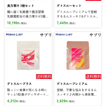
美力青汁 3個セット
デトスルーセット
腸に届く乳酸菌で菌活習慣
デトスループレミアムで翌朝
乳酸菌配合の美力青汁が3個セ
するるんスッキリ&デトスルー
ットなら15%OFF!
プラスで食事を無理せず、理
10,190
7,449
円
(税込)
円
(税込)
想のボディへ♪
デトスループラス
デトスループレミアム
脂っこい食事が気になる時に
翌朝、不要な悩みをするるん
サッと1粒!美ボディサポート成
スッキリ♪内側から身体環境
分配合のデトスループラス!
を整えるサプリメント!
4,212
3,629
円
(税込)
円
(税込)