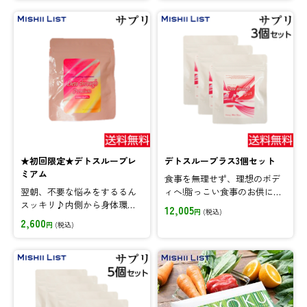
★初回限定★デトスループレ
デトスループラス3個セット
ミアム
食事を無理せず、理想のボデ
翌朝、不要な悩みをするるん
ィへ!脂っこい食事のお供にデ
スッキリ♪内側から身体環境
トスループラス。セットがお
12,005
円
(税込)
を整えるサプリメント!まずは
得♪
2,600
円
(税込)
初回限定価格でお試しくださ
い。