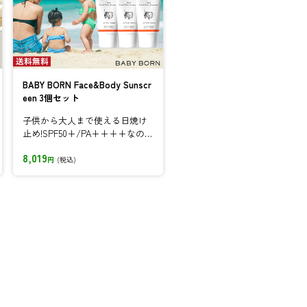
BABY BORN Face&Body Sunscr
een 3個セット
子供から大人まで使える日焼け
止め!SPF50+/PA++++なのに
肌への負担が少なく、優しい付...
8,019
円
(税込)