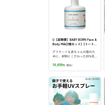
U【定期便】BABY BORN Face &
Body Milk(3個セット)【トート
付】
デリケートな赤ちゃんの肌のた
めに、材料にこだわった99%天
然成分由来ベビーローション
10,659
円
(税込)