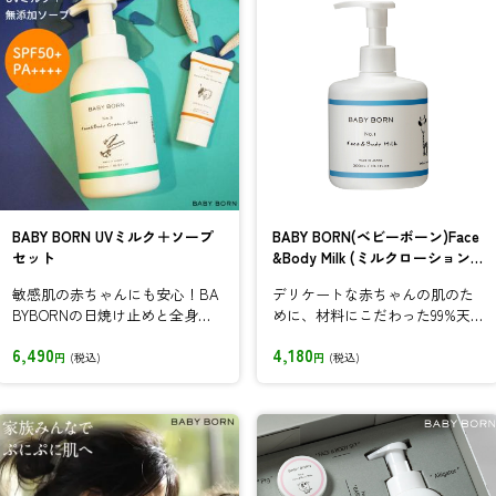
BABY BORN UVミルク＋ソープ
BABY BORN(ベビーボーン)Face
セット
&Body Milk (ミルクローション)
ベビーローション
敏感肌の赤ちゃんにも安心！BA
デリケートな赤ちゃんの肌のた
BYBORNの日焼け止めと全身ソ
めに、材料にこだわった99%天
ープは、無添加＆低刺激にこだ
然成分由来ベビーローション
6,490
4,180
わり...
円
(税込)
円
(税込)