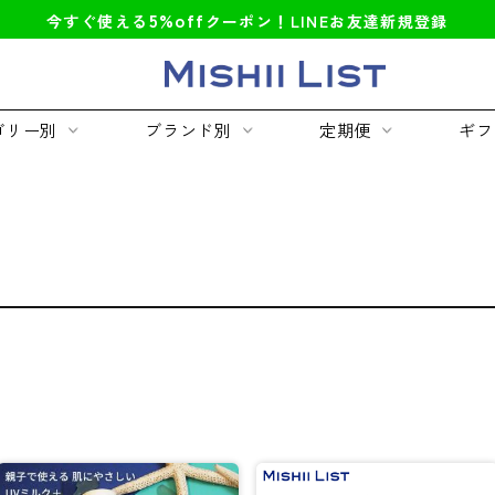
5%off
今すぐ使える
クーポン！LINEお友達新規登録
ゴリー別
ブランド別
定期便
ギフ