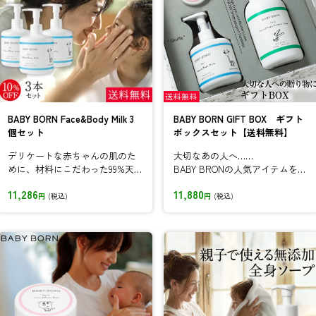
BABY BORN Face&Body Milk 3
BABY BORN GIFT BOX ギフト
個セット
ボックスセット【送料無料】
デリケートな赤ちゃんの肌のた
大切なあの人へ……
めに、材料にこだわった99%天
BABY BRONの人気アイテムをギ
然成分由来ベビーローション
フトにしました!
11,286
11,880
円
(税込)
円
(税込)