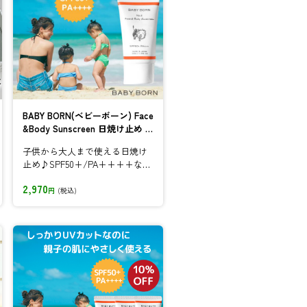
BABY BORN(ベビーボーン) Face
&Body Sunscreen 日焼け止め s
pf50+
子供から大人まで使える日焼け
止め♪SPF50+/PA++++なの
に肌への負担が少なく、優しい
2,970
付...
円
(税込)