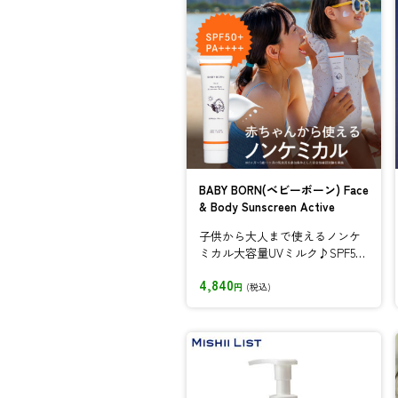
BABY BORN(ベビーボーン) Face
& Body Sunscreen Active
子供から大人まで使えるノンケ
ミカル大容量UVミルク♪SPF50
+/PA++++なのにノンケミ
4,840
カ...
円
(税込)