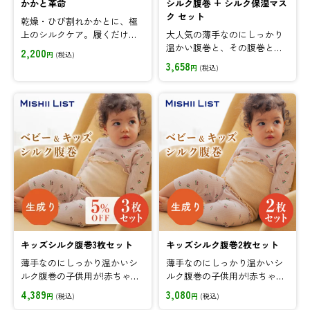
かかと革命
シルク腹巻 + シルク保湿マス
ク セット
乾燥・ひび割れかかとに、極
上のシルクケア。履くだけで
大人気の薄手なのにしっかり
やさしく守るソックス。
温かい腹巻と、その腹巻と同
2,200
円
(税込)
じ素材で作られたふんわり柔
3,658
円
(税込)
らかシルク保湿マスクがセッ
トになったお得な商品です。
伸縮性に優れ、妊婦さんにも
ご愛用いただいている腹巻で
冷え対策をしながら、顔・デ
コルテの保湿＆保温もできる
シルクマスクで、全身を心地
よくケアしませんか？
キッズシルク腹巻3枚セット
キッズシルク腹巻2枚セット
薄手なのにしっかり温かいシ
薄手なのにしっかり温かいシ
ルク腹巻の子供用が!赤ちゃん
ルク腹巻の子供用が!赤ちゃん
から小柄な中学生までのお子
から小柄な中学生までのお子
4,389
3,080
円
(税込)
円
(税込)
様に。
様に。