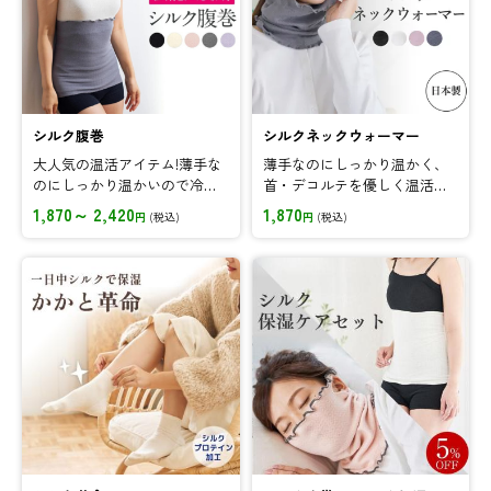
シルク腹巻
シルクネックウォーマー
大人気の温活アイテム!薄手な
薄手なのにしっかり温かく、
のにしっかり温かいので冷え
首・デコルテを優しく温活♪
対策に♪伸縮性も優れている
日中も就寝中も、そしてオー
1,870～ 2,420
1,870
円
(税込)
円
(税込)
ので妊婦さんにも人気のアイ
ルシーズンおすすめです。
テムです!