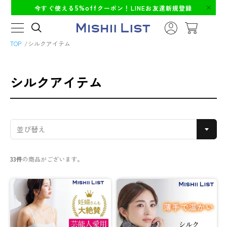
5%off
今すぐ使える
クーポン！LINEお友達新規登録
TOP
シルクアイテム
シルクアイテム
33件
の商品がございます。