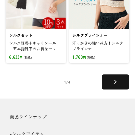
シルクセット
シルクブラインナー
シルク腹巻+キャミソール
汗っかきの強い味方！シルク
+五本指靴下のお得なセット
ブラインナー
で冷えやすいお腹・腰まわり&
6,633
1,760
円
(税込)
円
(税込)
足先まで温活を♪
1/4
商品ラインナップ
-シルクアイテム