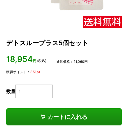
デトスループラス5個セット
18,954
円
(税込)
通常価格：
21,060
円
獲得ポイント：
351
pt
数量
カートに入れる