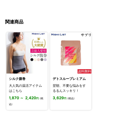
関連商品
シルク腹巻
デトスループレミアム
大人気の温活アイテム
翌朝、不要な悩みをす
はこちら
るるんスッキリ！
1,870 ～ 2,420
3,629
円
(税
円
(税込)
込)