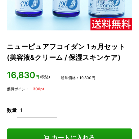
ニューピュアフコイダン 1ヵ月セット
(美容液&クリーム / 保湿スキンケア)
16,830
円
(税込)
通常価格：
19,800
円
獲得ポイント：
306
pt
数量
カートに入れる