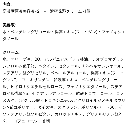
内容:
高濃度原液美容液×2 + 濃密保湿クリーム×1個
美容液:
水・ペンチレングリコール・褐藻エキス(フコイダン)・フェノキシエ
タノール
クリーム:
水、オリーブ油、BG、アルガニアスピノサ核油、テオブロマグラン
ジフロルム種子脂、ベタイン、セタノール、1,2-ヘキサンジオール、
ステアリン酸グリセリル、ベヘニルアルコール、褐藻エキス(フコイ
ダンNT)、フコキサンチン、卵殻膜エキス、ペンチレングリコー
ル、ヒドロキシエチルセルロース、フェノキシエタノール、ステア
ロイル乳酸Na、セテアリルアルコール、酢酸トコフェロール、コメ
ヌカ油、(アクリル酸ヒドロキシエチル/アクリロイルジメチルタウリ
ンNa)コポリマー、ダイズ油、スクワラン、ポリソルベート60、イ
ソステアリン酸ソルビタン、カロットエキス、グリチルリチン酸2
K、トコフェロール 、香料