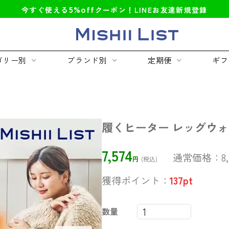
5%off
今すぐ使える
クーポン！LINEお友達新規登録
ゴリー別
ブランド別
定期便
ギフ
履くヒーター レッグウォ
7,574
通常価格：
8
円
(税込)
獲得ポイント：
137
pt
数量