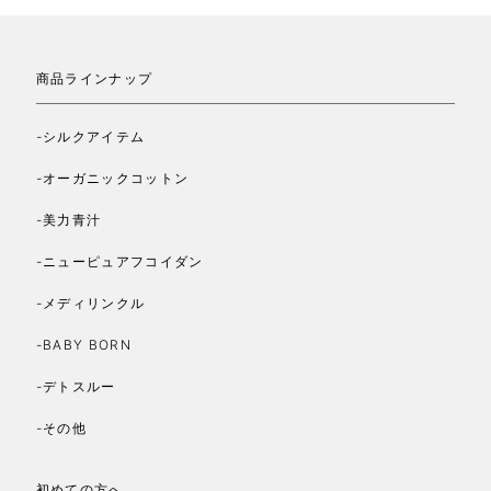
商品ラインナップ
-シルクアイテム
-オーガニックコットン
-美力青汁
-ニューピュアフコイダン
-メディリンクル
-BABY BORN
-デトスルー
-その他
初めての方へ