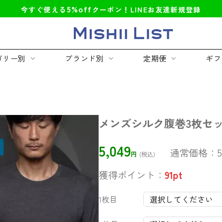
5%off
今すぐ使える
クーポン！LINEお友達新規登録
ゴリー別
ブランド別
定期便
ギフ
メンズシルク腹巻3枚セ
5,049
通常価格：
5
円
(税込)
獲得ポイント：
91
pt
1枚目