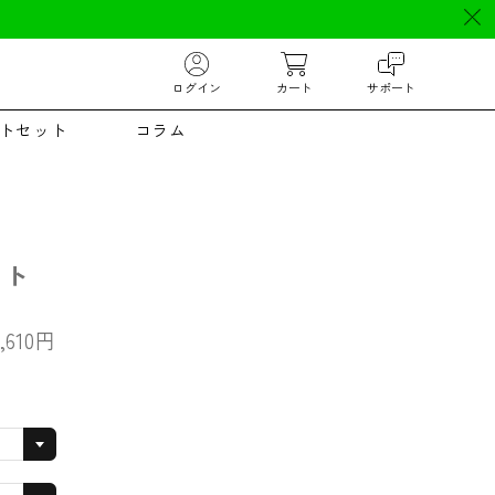
ログイン
カート
サポート
トセット
コラム
ット
,610
円