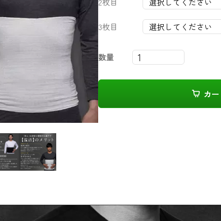
2枚目
3枚目
数量
カー