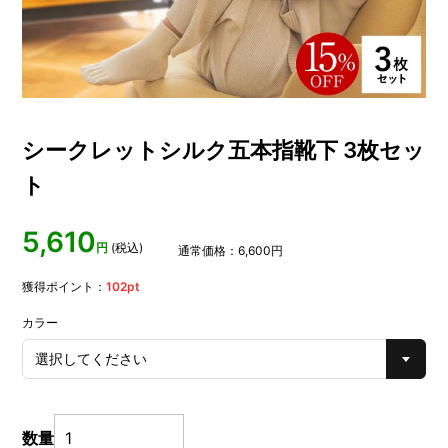
シークレットシルク五本指靴下 3枚セッ
ト
5,610
円
(税込)
通常価格：
6,600
円
獲得ポイント：
102
pt
カラー
数量