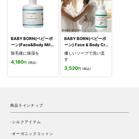
BABY BORN(ベビーボ
BABY BORN(ベビーボ
ーン)Face&Body Milk
ーン) Face & Body Cre
(ミルクローション)ベビ
amy Soap ベビーソー
除毛後に保湿を
優しいソープで洗い流
ーローション
プ
す
4,180
円
(税込)
3,520
円
(税込)
商品ラインナップ
-シルクアイテム
-オーガニックコットン