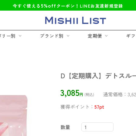
5%off
今すぐ使える
クーポン！LINEお友達新規登録
ゴリー別
ブランド別
定期便
ギフ
D【定期購入】デトスル
3,085
通常価格：
3,6
円
(税込)
獲得ポイント：
57
pt
数量