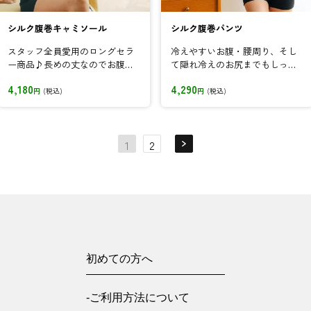
シルク腹巻キャミソール
シルク腹巻パンツ
スタッフ全員愛用のロングセラ
冷えやすいお腹・腰周り、そし
ー商品♪長めの丈なのでお腹・
て隠れ冷えのお尻までもしっか
腰まわりまでしっかり温活して
り温活!
4,180
4,290
いただけます!
円
(税込)
円
(税込)
1
2
初めての方へ
-ご利用方法について