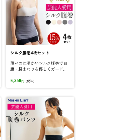
シルク腹巻4枚セット
薄いのに温かいシルク腹巻でお
腹・腰まわりを優しくガード。
伸縮性も優れているので妊婦さ
6,358
んにも人気...
円
(税込)