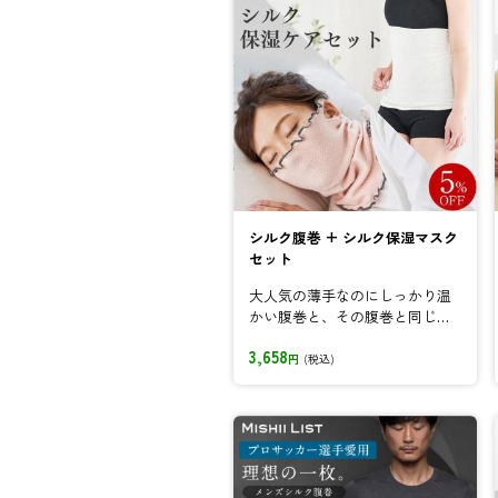
シルク腹巻 + シルク保湿マスク
セット
大人気の薄手なのにしっかり温
かい腹巻と、その腹巻と同じ素
材で作られたふんわり柔らかシ
3,658
ルク保湿マ...
円
(税込)