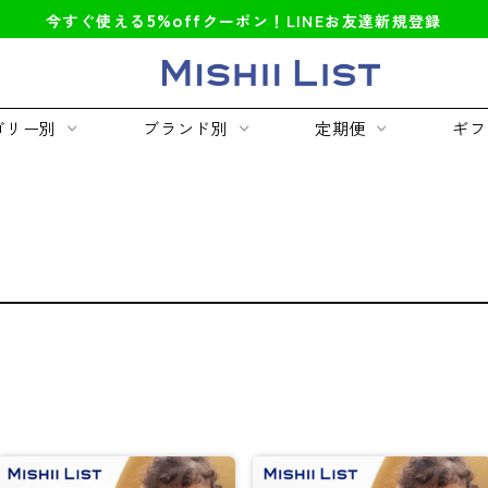
5%off
今すぐ使える
クーポン！LINEお友達新規登録
ゴリー別
ブランド別
定期便
ギフ