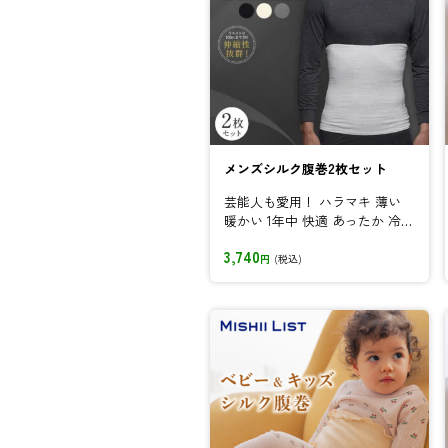
メンズシルク腹巻2枚セット
芸能人も愛用！ ハラマキ 薄い
暖かい 1年中 快適 あったか 冷え
とり お腹 おなか 冷え...
3,740
円
(税込)