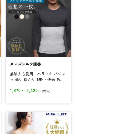
メンズシルク腹巻
芸能人も愛用！ハラマキ パジャ
マ 薄い 暖かい 1年中 快適 あっ
たか 冷えとり お腹...
1,870～ 2,420
円
(税込)