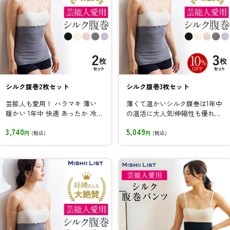
シルク腹巻2枚セット
シルク腹巻3枚セット
芸能人も愛用！ ハラマキ 薄い
薄くて温かいシルク腹巻は1年中
暖かい 1年中 快適 あったか 冷え
の温活に大人気!伸縮性も優れて
とり お腹 おなか 冷え...
いるので妊婦さんにもオススメ!
3,740
5,049
セッ...
円
(税込)
円
(税込)