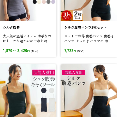
シルク腹巻
シルク腹巻パンツ2枚セット
大人気の温活アイテム!薄手なの
セットでお得 腹巻パンツ 腹巻き
にしっかり温かいので冷え対策
パンツ はらまき ハラマキ 薄い
に♪伸縮性も優れているので妊
あったか お腹 おなか 腰...
1,870～ 2,420
7,722
婦さんに...
円
(税込)
円
(税込)