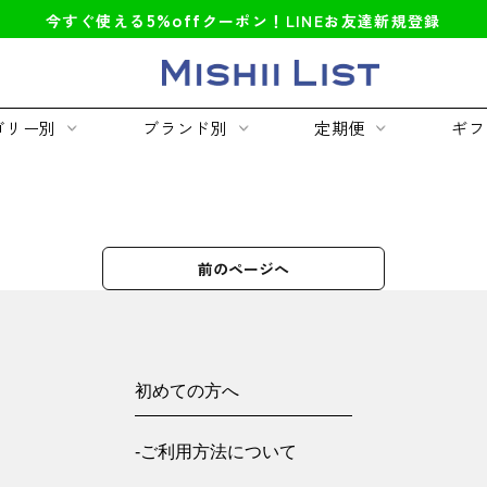
5%off
今すぐ使える
クーポン！LINEお友達新規登録
ゴリー別
ブランド別
定期便
ギフ
前のページへ
初めての方へ
-ご利用方法について